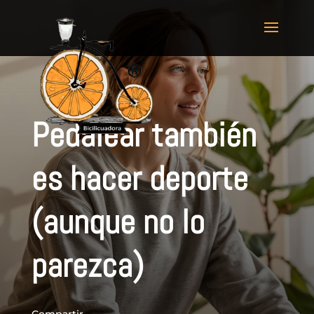
Pedalear también
es hacer deporte
(aunque no lo
parezca)