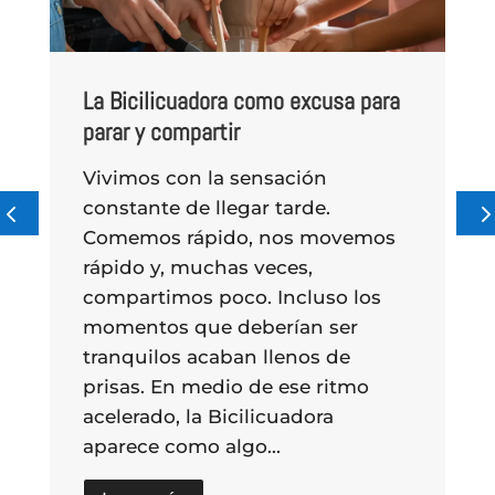
icuadora como excusa para
Energía humana vs 
compartir
eléctrica: una refl
 con la sensación
Vivimos rodeados 
comida se prepara. 
de forma rápida, 
aparentemente infin
nos preguntamos de
esa energía o q
e de llegar tarde.
Pulsamos uno y la 
enciende. Pulsamos
s rápido, nos movemos
y, muchas veces,
imos poco. Incluso los
s que deberían ser
los acaban llenos de
 En medio de ese ritmo
utilizarla. Simplem
o, la Bicilicuadora
 como algo...
Leer más
más