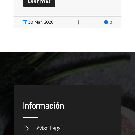
23 Mar, 2026

0

|
 2026
Información
5
Aviso Legal