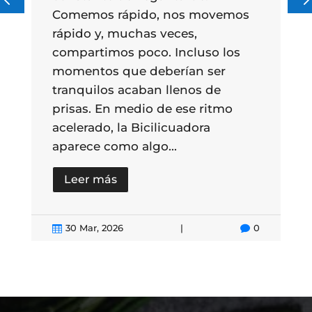
s movemos
enciende. Pulsamos otro y la
es,
comida se prepara. Todo funcio
cluso los
de forma rápida, silenciosa y
an ser
nos de
se ritmo
adora
utilizarla. Simplemente está...
Leer más
0

|
23 Mar, 2026

|