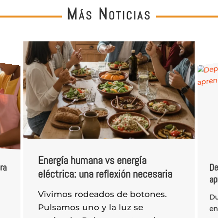
Más Noticias
Energía humana vs energía
ra
De
eléctrica: una reflexión necesaria
ap
Vivimos rodeados de botones.
Du
di
“E
q
pa
v
Pulsamos uno y la luz se
en