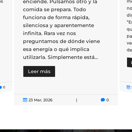
enciende. Pulsamos otro y la
os
me
no
comida se prepara. Todo
funciona de forma rápida,
silenciosa y aparentemente
infinita. Rara vez nos
preguntamos de dónde viene
esa energía o qué implica
de
utilizarla. Simplemente está...
Leer más
0


23 Mar, 2026
|
0

