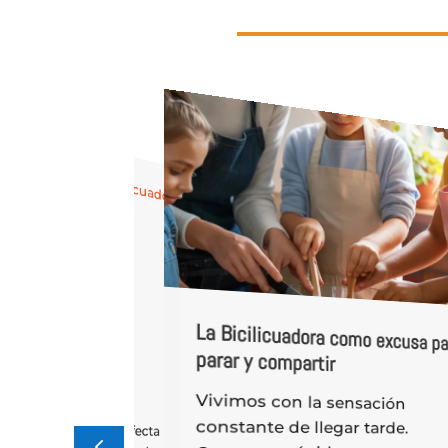
La Bicilicuadora como excusa pa
s ingredientes de
 para usar en tu
parar y compartir
ora en invierno
Vivimos con la sensación
constante de llegar tarde.
o es una época perfecta