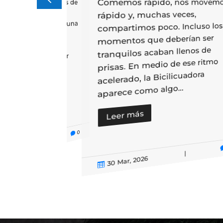
Comemos rápido, nos movem
vechar ingredientes de
 llenos de sabor,
rápido y, muchas veces,
y color. Si utilizas una
compartimos poco. Incluso los
ora en tus eventos,
momentos que deberían ser
 actividades, estos
tranquilos acaban llenos de
 te permitirán crear
prisas. En medio de ese ritmo
sopas y bebidas
acelerado, la Bicilicuadora
..
aparece como algo...
ás
Leer más
0

|
2026
|
30 Mar, 2026
