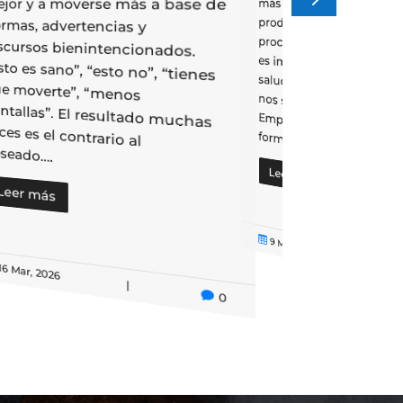
jor y a moverse más a base de
más verduras, menos a
rmas, advertencias y
Empieza mucho antes, en la forma en...
seado....
Leer más
Leer más

9 Mar, 2026
|
16 Mar, 2026
|

0