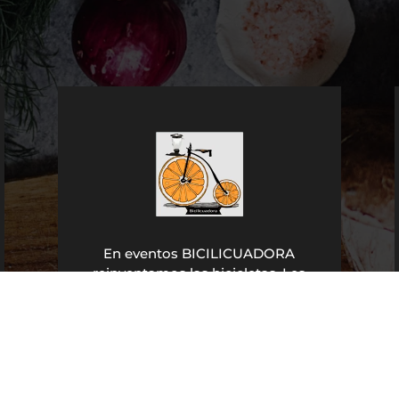
En eventos BICILICUADORA
reinventamos las bicicletas. Les
damos una nueva vida al servicio
de la naturaleza y el
medioambiente, las utilizamos
para tomar vitaminas de una
forma divertida y saludable.