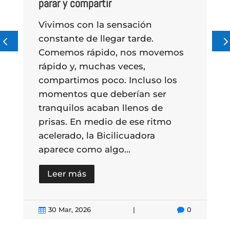
eléctrica: una reflexión necesaria
Vivimos rodeados de botones.
Pulsamos uno y la luz se
mos
enciende. Pulsamos otro y la
comida se prepara. Todo funciona
os
de forma rápida, silenciosa y
aparentemente infinita. Rara vez
nos preguntamos de dónde viene
o
esa energía o qué implica
utilizarla. Simplemente está...
Leer más
0

23 Mar, 2026

|
0
