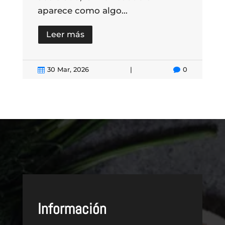
aparece como algo...
Leer más
0


30 Mar, 2026
|
0


Información