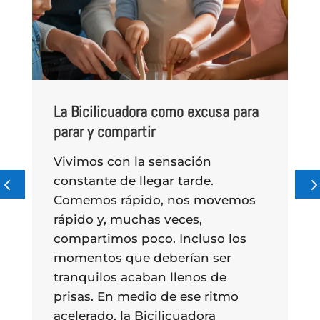
La Bicilicuadora como excusa para
E
parar y compartir
el
Vivimos con la sensación
V
co
d
ap
n
e
constante de llegar tarde.
P
ta
e
e
Comemos rápido, nos movemos
rápido y, muchas veces,
a
compartimos poco. Incluso los
momentos que deberían ser
tranquilos acaban llenos de
prisas. En medio de ese ritmo
ut
acelerado, la Bicilicuadora